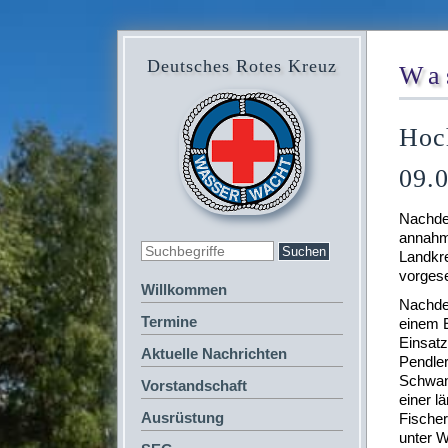
Deutsches Rotes Kreuz
Wa
Hoch
09.
Nachde
annahm,
Landkre
vorges
Willkommen
Nachde
Termine
einem E
Einsatz
Aktuelle Nachrichten
Pendler
Schwan
Vorstandschaft
einer l
Ausrüstung
Fischer
unter W