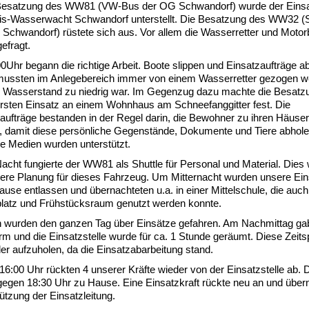
esatzung des WW81 (VW-Bus der OG Schwandorf) wurde der Einsat
is-Wasserwacht Schwandorf unterstellt. Die Besatzung des WW32 (S
Schwandorf) rüstete sich aus. Vor allem die Wasserretter und Motor
efragt.
0Uhr begann die richtige Arbeit. Boote slippen und Einsatzaufträge a
mussten im Anlegebereich immer von einem Wasserretter gezogen w
r Wasserstand zu niedrig war. Im Gegenzug dazu machte die Besatz
rsten Einsatz an einem Wohnhaus am Schneefanggitter fest. Die
aufträge bestanden in der Regel darin, die Bewohner zu ihren Häuse
, damit diese persönliche Gegenstände, Dokumente und Tiere abhole
e Medien wurden unterstützt.
Nacht fungierte der WW81 als Shuttle für Personal und Material. Dies
tere Planung für dieses Fahrzeug. Um Mitternacht wurden unsere Ein
Pause entlassen und übernachteten u.a. in einer Mittelschule, die auch
latz und Frühstücksraum genutzt werden konnte.
 wurden den ganzen Tag über Einsätze gefahren. Am Nachmittag ga
m und die Einsatzstelle wurde für ca. 1 Stunde geräumt. Diese Zeits
er aufzuholen, da die Einsatzabarbeitung stand.
6:00 Uhr rückten 4 unserer Kräfte wieder von der Einsatzstelle ab. 
egen 18:30 Uhr zu Hause. Eine Einsatzkraft rückte neu an und über
ützung der Einsatzleitung.