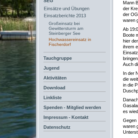
SEG
Mann B
Einsätze und Übungen
der Kre
der OG 
Einsatzberichte 2013
waren g
Großeinsatz bei
Gewittersturm am
Ab 19:0
Steinberger See
Boote 
Hochwassereinsatz in
hier de
Fischerdorf
ihrem e
Einsatz
Tauchgruppe
bringen
Auch di
Jugend
In der 
Aktivitäten
die wei
in die 
Download
Duschp
Linkliste
Danach
Gasalar
Spenden - Mitglied werden
es wied
Impressum - Kontakt
Gegen 1
waren g
Datenschutz
Unterst