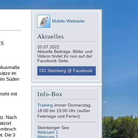
Mobile-Webseite
Aktuelles
is
20.07.2022
Aktuelle Beiträge, Bilder und
Videos findet ihr nun auf der
Facebook-Seite.
e Ausmaße
OG Steinberg @ Facebook
sätze im
 im Süden
Info-Box
mehr mit
Training
immer Donnerstag
18:00 bis 19:00 Uhr (außer
Feiertage und Ferien)
tz. Nach
atzort
Steinberger See
ammbruch
Webcam 1
. Die 3
Webcam 2