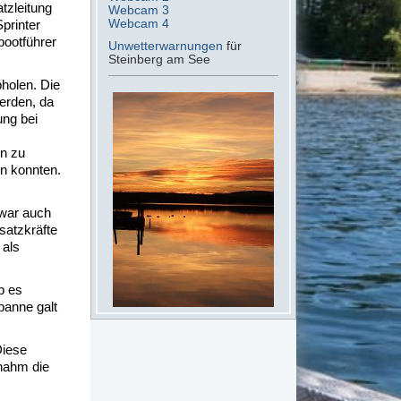
zleitung
Webcam 3
Webcam 4
printer
bootführer
Unwetterwarnungen
für
Steinberg am See
bholen. Die
erden, da
ung bei
rn zu
n konnten.
 war auch
satzkräfte
 als
b es
panne galt
Diese
nahm die