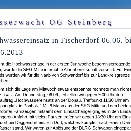
sserwacht OG Steinberg
wassereinsatz in Fischerdorf 06.06. b
06.2013
m die Hochwasserlage in der ersten Juniwoche besorgniserregend
 wurde die SEG Mitte in erhöhte Alarmbereitschaft versetzt. Für Ein
is wurden wir für die Naab von Schwandorf bis zur Landkreisgrenze
ehen.
m sich die Lage am Mittwoch etwas entspannte rechnete man nicht 
insatz. Am Donnerstag, 06.06., erhielten wir gegen 9:00 Uhr den
auftrag „Hochwassereinsatz an der Donau, Treffpunkt 11:30 Uhr am
parkplatz in Ponholz.“ Mit 8 Mann aus der SEG Mitte und den beiden
dorfer Fahrzeugen mitsamt dem Einsatzhänger ging es in den Einsa
ängeren Anfahrt mit vielen Pausen trafen wir gegen 18:30 Uhr am Eins
dorf bei Deggendorf ein. Ein Dorf, welches komplett nach einem D
asser stand. Wir waren zur Ablösung der DLRG Schwaben eingeplant