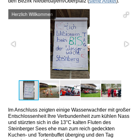
den Bezirk Niederbayern/Oberpfalz (
siehe Artikel
).
Herzlich Willkommen
A
Im Anschluss zeigten einige Wasserwachtler mit großer
Entschlossenheit Ihre Verbundenheit zum kühlen Nass
und stürzten sich in die 13°C kalten Fluten des
Steinberger Sees ehe man zum reich gedeckten
Kuchen- und Tortenbuffet überging und den Tag